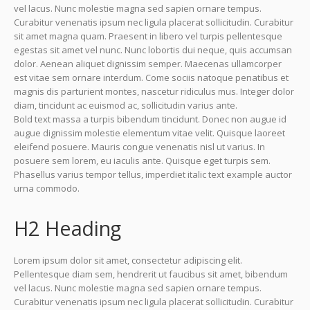
vel lacus. Nunc molestie magna sed sapien ornare tempus.
Curabitur venenatis ipsum nec ligula placerat sollicitudin. Curabitur
sit amet magna quam. Praesent in libero vel turpis pellentesque
egestas sit amet vel nunc. Nunc lobortis dui neque, quis accumsan
dolor. Aenean aliquet dignissim semper. Maecenas ullamcorper
est vitae sem ornare interdum. Come sociis natoque penatibus et
magnis dis parturient montes, nascetur ridiculus mus. Integer dolor
diam, tincidunt ac euismod ac, sollicitudin varius ante.
Bold text massa a turpis bibendum tincidunt. Donec non augue id
augue dignissim molestie elementum vitae velit. Quisque laoreet
eleifend posuere. Mauris congue venenatis nisl ut varius. In
posuere sem lorem, eu iaculis ante. Quisque eget turpis sem.
Phasellus varius tempor tellus, imperdiet italic text example auctor
urna commodo.
H2 Heading
Lorem ipsum dolor sit amet, consectetur adipiscing elit.
Pellentesque diam sem, hendrerit ut faucibus sit amet, bibendum
vel lacus. Nunc molestie magna sed sapien ornare tempus.
Curabitur venenatis ipsum nec ligula placerat sollicitudin. Curabitur